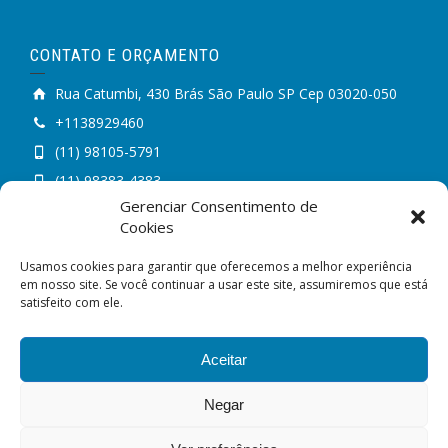
CONTATO E ORÇAMENTO
Rua Catumbi, 430 Brás São Paulo SP Cep 03020-050
+1138929460
(11) 98105-5791
(11) 98383-4383
Gerenciar Consentimento de
contato@liquidapack.com.br
Cookies
Encontre-nos no mapa
Whatsapp Link
Usamos cookies para garantir que oferecemos a melhor experiência
em nosso site. Se você continuar a usar este site, assumiremos que está
satisfeito com ele.
Aceitar
Negar
Copyright © Liquida Pack Fábrica de Embalagens de
Plásticos PEAD | Rua Catumbi, 430 São Paulo/SP Fonte: